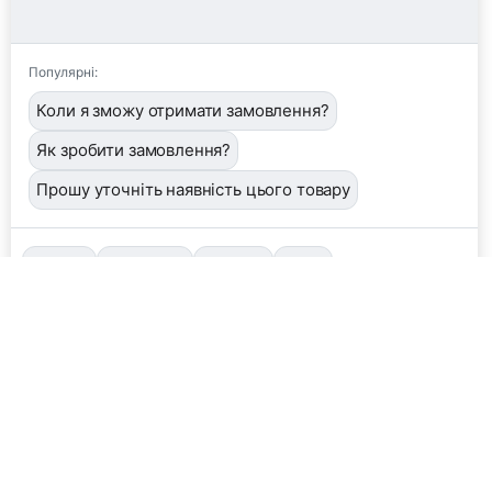
Популярні:
Коли я зможу отримати замовлення?
Як зробити замовлення?
Прошу уточніть наявність цього товару
📦
/order
👤
/operator
🖼️
/image
❓
/help
Завантажити фото або квитанцію