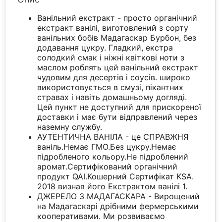
Ванільний екстракт - просто органічний
екстракт ванілі, виготовлений з сорту
ванільних бобів Мадагаскар Бурбон, без
додавання цукру. Гладкий, екстра
солодкий смак і ніжні квіткові ноти з
маслом роблять цей ванільний екстракт
чудовим для десертів і соусів. широко
використовується в смузі, пікантних
стравах і навіть домашньому догляді.
Цей пункт не доступний для прискореної
доставки і має бути відправлений через
наземну службу.
АУТЕНТИЧНА ВАНІЛА - це СПРАВЖНЯ
ваніль.Немає ГМО.Без цукру.Немає
підробленого кольору.Не підроблений
аромат.Сертифікований органічний
продукт QAI.Кошерний Сертифікат KSA.
2018 визнав його Екстрактом ванілі 1.
ДЖЕРЕЛО З МАДАГАСКАРА - Вирощений
на Мадагаскарі дрібними фермерськими
кооперативами. Ми розвиваємо