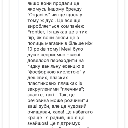
якщо вони продали це
якомусь іншому бренду
"Organics" чи ще щось у
тому ж дусі. Це все ще
виробляється компанією
Frontier, і я шукав це з тих
пір, як вони зняли це з
полиць магазинів більше ніж
10 років тому! Мені було
дуже неприємно - мені
довелося переходити на
гидку ванільну есенцію з
"фосфорною кислотою" у
дешевих, пласких
пластикових пляшках із
закругленими "плечима";
знаєте, такі... Так, це
речовина може розчинити
ваші зуби, але це чудовий
очищувач, хаха! Це набагато
краще і я радий, що я це
знайшов! Це підтримує