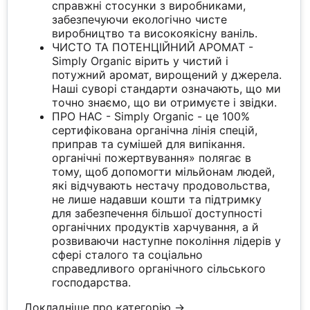
справжні стосунки з виробниками,
забезпечуючи екологічно чисте
виробництво та високоякісну ваніль.
ЧИСТО ТА ПОТЕНЦІЙНИЙ АРОМАТ -
Simply Organic вірить у чистий і
потужний аромат, вирощений у джерела.
Наші суворі стандарти означають, що ми
точно знаємо, що ви отримуєте і звідки.
ПРО НАС - Simply Organic - це 100%
сертифікована органічна лінія спецій,
приправ та сумішей для випікання.
органічні пожертвування» полягає в
тому, щоб допомогти мільйонам людей,
які відчувають нестачу продовольства,
не лише надавши кошти та підтримку
для забезпечення більшої доступності
органічних продуктів харчування, а й
розвиваючи наступне покоління лідерів у
сфері сталого та соціально
справедливого органічного сільського
господарства.
Докладніше про категорію →