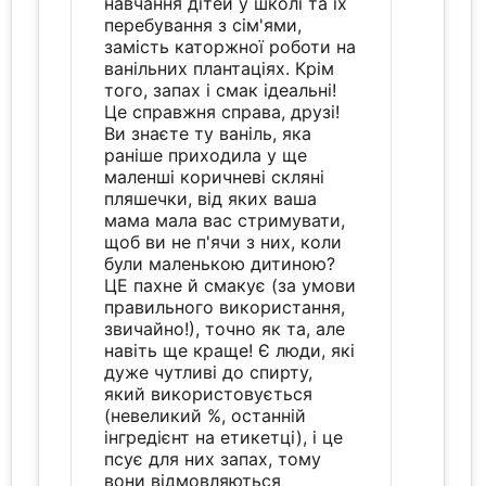
навчання дітей у школі та їх
перебування з сім'ями,
замість каторжної роботи на
ванільних плантаціях. Крім
того, запах і смак ідеальні!
Це справжня справа, друзі!
Ви знаєте ту ваніль, яка
раніше приходила у ще
маленші коричневі скляні
пляшечки, від яких ваша
мама мала вас стримувати,
щоб ви не п'ячи з них, коли
були маленькою дитиною?
ЦЕ пахне й смакує (за умови
правильного використання,
звичайно!), точно як та, але
навіть ще краще! Є люди, які
дуже чутливі до спирту,
який використовується
(невеликий %, останній
інгредієнт на етикетці), і це
псує для них запах, тому
вони відмовляються