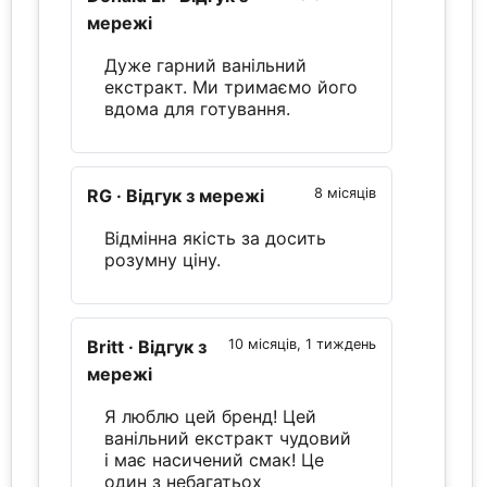
мережі
Дуже гарний ванільний
екстракт. Ми тримаємо його
вдома для готування.
RG
· Відгук з мережі
8 місяців
Відмінна якість за досить
розумну ціну.
Britt
· Відгук з
10 місяців, 1 тиждень
мережі
Я люблю цей бренд! Цей
ванільний екстракт чудовий
і має насичений смак! Це
один з небагатьох